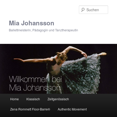
Zum
primären
Such
Inhalt
springen
Mia Johansson
Ballettmeisterin, Pädagogin und Tanztherapeutin
Hauptmenü
Home
Klassisch
Zeitgenössisch
Zena Rommett Floor-Barre®
Authentic Movement