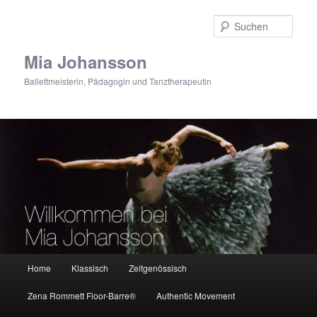
Zum
primären
Such
Inhalt
springen
Mia Johansson
Ballettmeisterin, Pädagogin und Tanztherapeutin
Hauptmenü
Home
Klassisch
Zeitgenössisch
Zena Rommett Floor-Barre®
Authentic Movement